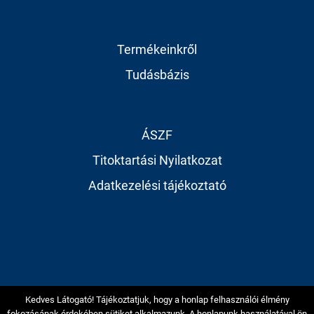
Termékeinkről
Tudásbázis
ÁSZF
Titoktartási Nyilatkozat
Adatkezelési tájékoztató
Kedves Látogató! Tájékoztatjuk, hogy a honlap felhasználói élmény
© 2004 - 2019 Testreszabható CRM és Vállalatirányítás,
fokozásának érdekében sütiket alkalmazunk. A honlapunk használatával ön