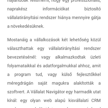
hajlandóak felismerni, hogy egy professzionális,
naprakész információkat biztosító
vállalatirányítási rendszer hiánya mennyire gátja
a növekedésüknek.
Mostanáig a vállalkozások két lehetőség közül
választhattak egy vállalatirányítási rendszer
bevezetésénél: vagy alkalmazkodtak üzleti
folyamataikkal és adatforgalmukkal ahhoz, amit
a program tud, vagy külső fejlesztőkkel
méregdrágán saját magukra alakították a
szoftvert. A
Vállalat Navigátor
egy harmadik utat
kínál: egy olyan web alapú kisvállalati CRM