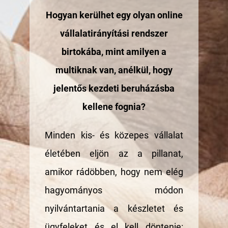
Hogyan kerülhet egy olyan online
vállalatirányítási rendszer
birtokába, mint amilyen a
multiknak van, anélkül, hogy
jelentős kezdeti beruházásba
kellene fognia?
Minden kis- és közepes vállalat
életében eljön az a pillanat,
amikor rádöbben, hogy nem elég
hagyományos módon
nyilvántartania a készletet és
ügyfeleket és el kell döntenie: