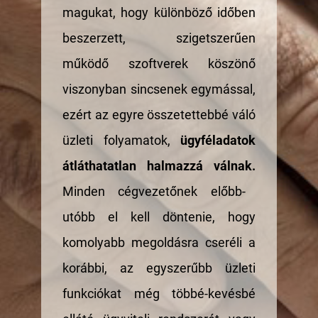
magukat, hogy különböző időben
beszerzett, szigetszerűen
működő szoftverek köszönő
viszonyban sincsenek egymással,
ezért az egyre összetettebbé váló
üzleti folyamatok,
ügyféladatok
átláthatatlan halmazzá válnak.
Minden cégvezetőnek előbb-
utóbb el kell döntenie, hogy
komolyabb megoldásra cseréli a
korábbi, az egyszerűbb üzleti
funkciókat még többé-kevésbé