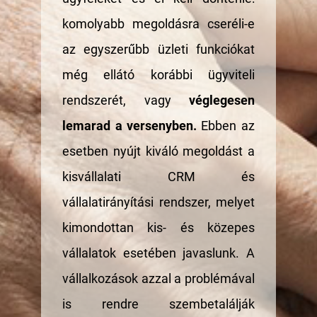
komolyabb megoldásra cseréli-e
az egyszerűbb üzleti funkciókat
még ellátó korábbi ügyviteli
rendszerét, vagy
véglegesen
lemarad a versenyben.
Ebben az
esetben nyújt kiváló megoldást a
kisvállalati CRM és
vállalatirányítási rendszer, melyet
kimondottan kis- és közepes
vállalatok esetében javaslunk. A
vállalkozások azzal a problémával
is rendre szembetalálják