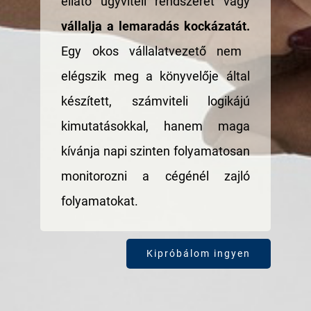
ellátó ügyviteli rendszerét vagy
vállalja a lemaradás kockázatát.
Egy okos vállalatvezető nem
elégszik meg a könyvelője által
készített, számviteli logikájú
kimutatásokkal, hanem maga
kívánja napi szinten folyamatosan
monitorozni a cégénél zajló
folyamatokat.
Kipróbálom ingyen