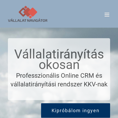
Skip
to
content
Vállalatirányítás
okosan
Professzionális Online CRM és
vállalatirányítási rendszer KKV-nak
Kipróbálom ingyen