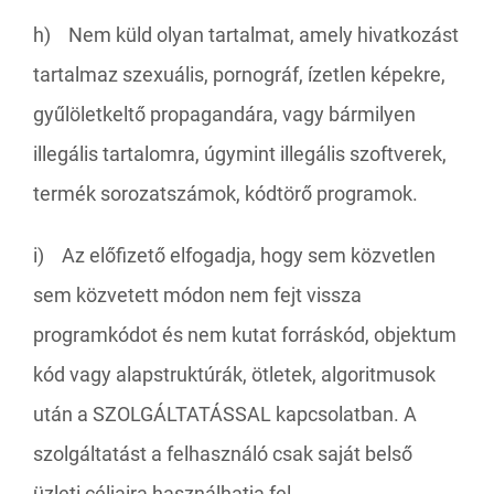
h) Nem küld olyan tartalmat, amely hivatkozást
tartalmaz szexuális, pornográf, ízetlen képekre,
gyűlöletkeltő propagandára, vagy bármilyen
illegális tartalomra, úgymint illegális szoftverek,
termék sorozatszámok, kódtörő programok.
i) Az előfizető elfogadja, hogy sem közvetlen
sem közvetett módon nem fejt vissza
programkódot és nem kutat forráskód, objektum
kód vagy alapstruktúrák, ötletek, algoritmusok
után a SZOLGÁLTATÁSSAL kapcsolatban. A
szolgáltatást a felhasználó csak saját belső
üzleti céljaira használhatja fel.