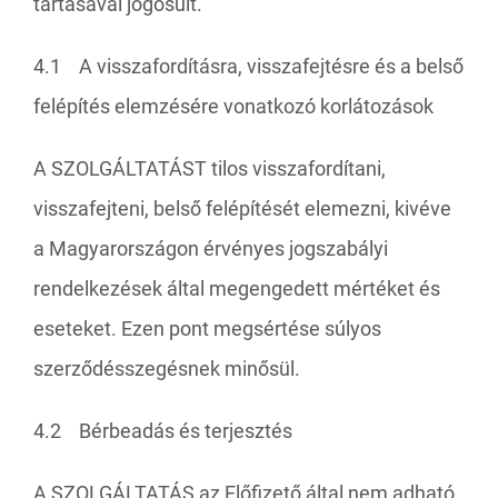
tartásával jogosult.
4.1 A visszafordításra, visszafejtésre és a belső
felépítés elemzésére vonatkozó korlátozások
A SZOLGÁLTATÁST tilos visszafordítani,
visszafejteni, belső felépítését elemezni, kivéve
a Magyarországon érvényes jogszabályi
rendelkezések által megengedett mértéket és
eseteket. Ezen pont megsértése súlyos
szerződésszegésnek minősül.
4.2 Bérbeadás és terjesztés
A SZOLGÁLTATÁS az Előfizető által nem adható