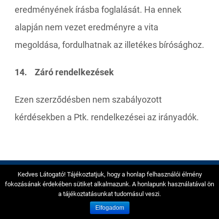
eredményének írásba foglalását. Ha ennek
alapján nem vezet eredményre a vita
megoldása, fordulhatnak az illetékes bírósághoz.
14. Záró rendelkezések
Ezen szerződésben nem szabályozott
kérdésekben a Ptk. rendelkezései az irányadók.
Kedves Látogató! Tájékoztatjuk, hogy a honlap felhasználói élmény
fokozásának érdekében sütiket alkalmazunk. A honlapunk használatával ön
a tájékoztatásunkat tudomásul veszi.
Főoldal
Elfogadom