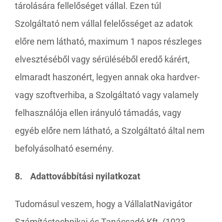
tárolására fellelőséget vállal. Ezen túl
Szolgáltató nem vállal felelősséget az adatok
előre nem látható, maximum 1 napos részleges
elvesztéséből vagy sérüléséből eredő kárért,
elmaradt haszonért, legyen annak oka hardver-
vagy szoftverhiba, a Szolgáltató vagy valamely
felhasználója ellen irányuló támadás, vagy
egyéb előre nem látható, a Szolgáltató által nem
befolyásolható esemény.
8. Adattovábbítási nyilatkozat
Tudomásul veszem, hogy a VállalatNavigátor
Számítástechnikai és Tanácsadó Kft. (1023